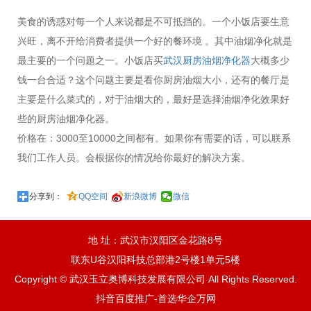
美食的诱惑对每一个人来说都是不可抵挡的。一个小饭店要生意
兴旺，离不开给消费者提供一个好的餐环境 。其中油烟净化就是
最主要的一个问题之一。小饭店买
武汉厨房油烟净化器
大概多少
钱一台合适？这个问题主要是看你厨房油烟大小，还有的餐厅是
主要是什么菜式的，对于油烟大的，最好是选择油烟净化效果好
些的厨房油烟净化器。
价格在：3000至10000之间都有。如果你有需要的话，可以联系
我们工作人员。会根据你的情况给你最好的解决方案。
分享到：
QQ空间
新浪微博
微信
地 址：武汉市汉阳区金花路8号
联东U谷汉阳科技总部港2号楼1单元5楼
Copyright © 武汉玉立奥博科技发展有限公司 All Rights Reserved.
抖音百度推广-首选华企万网